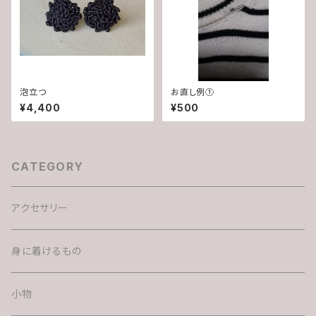
泡立つ
お直し例①
¥4,400
¥500
CATEGORY
アクセサリー
身に着けるもの
小物