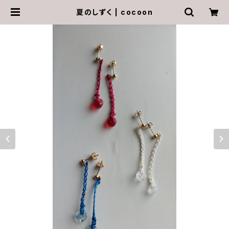
夏のしずく | cocoon