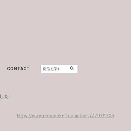
CONTACT
した！
https://www.cocoonknit.com/items/77979705